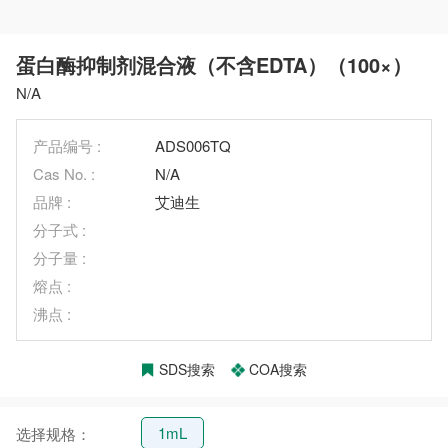
蛋白酶抑制剂混合液（不含EDTA）（100×）
N/A
产品编号 :
ADS006TQ
Cas No. :
N/A
品牌 :
艾迪生
分子式 :
分子量 :
熔点 :
沸点 :
SDS搜索
COA搜索
1mL
选择规格：