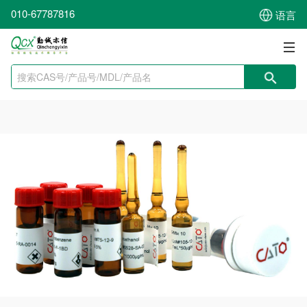
010-67787816
语言