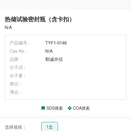
热储试验密封瓶（含卡扣）
N/A
产品编号 :
TYF1-0146
Cas No. :
N/A
品牌 :
勤诚亦信
分子式 :
分子量 :
熔点 :
沸点 :
SDS搜索
COA搜索
1盒
选择规格：