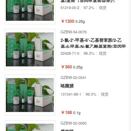
基)苯胺（异丙甲草胺杂质2）
51219-00-2
97.2%
现货
￥1300
0.25g
GZBW-54-0076
2-氯-2'-甲基-6'-乙基替苯胺/2-乙
基-6-甲基-N-氯乙酰基苯胺(异丙甲
草胺杂质3)(乙草胺伯酰胺)
32428-71-0
98.3%
现货
￥360
0.25g
GZBW-52-0041
咯菌腈
131341-86-1
99.3%
现货
￥188
0.1g
GZBW-52-0050