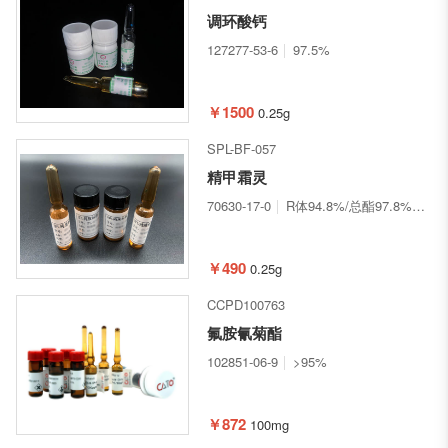
调环酸钙
127277-53-6
97.5%
￥1500
0.25g
SPL-BF-057
精甲霜灵
70630-17-0
R体94.8%/总酯97.8%
现
￥490
0.25g
CCPD100763
氟胺氰菊酯
102851-06-9
>95%
￥872
100mg