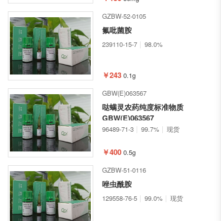
GZBW-52-0105
氟吡菌胺
239110-15-7
98.0%
￥243
0.1g
GBW(E)063567
哒螨灵农药纯度标准物质
GBW(E)063567
96489-71-3
99.7%
现货
￥400
0.5g
GZBW-51-0116
唑虫酰胺
129558-76-5
99.0%
现货