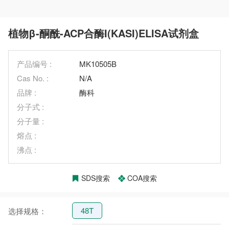
植物β-酮酰-ACP合酶I(KASI)ELISA试剂盒
产品编号 :
MK10505B
Cas No. :
N/A
品牌 :
酶科
分子式 :
分子量 :
熔点 :
沸点 :
SDS搜索
COA搜索
48T
选择规格：