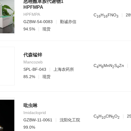
恶唑酰草胺代谢物1
HPFMPA
HPFMPA
C
H
FNO
28
1
6
1
6
3
GZBW-54-0083
勤诚亦信
94.5%
现货
代森锰锌
Mancozeb
C
H
MnN
S
Zn
4
8
2
4
SPL-BF-043
上海农药所
85.2%
现货
吡虫啉
Imidacloprid
C
H
ClN
O
2
9
1
0
5
2
GZBW-11-0061
沈阳化工院
99.0%