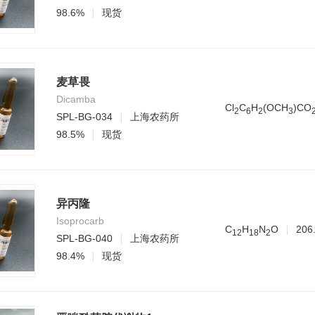
98.6%
现货
麦草畏
Dicamba
Cl
C
H
(OCH
)CO
2
6
2
3
SPL-BG-034
上海农药所
98.5%
现货
异丙隆
Isoprocarb
C
H
N
O
206
1
2
1
8
2
SPL-BG-040
上海农药所
98.4%
现货