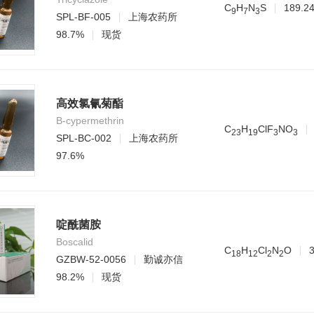
C
H
N
S
189.2
9
7
3
SPL-BF-005
上海农药所
98.7%
现货
高效氯氰菊酯
B-cypermethrin
C
H
ClF
NO
2
3
1
9
3
3
SPL-BC-002
上海农药所
97.6%
啶酰菌胺
Boscalid
C
H
Cl
N
O
1
8
1
2
2
2
GZBW-52-0056
勤诚亦信
98.2%
现货