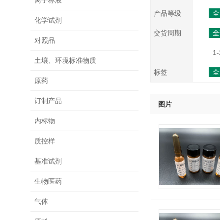
离子标液
产品等级
全
化学试剂
交货周期
全
对照品
1-
土壤、环境标准物质
标签
全
原药
订制产品
图片
内标物
质控样
基准试剂
生物医药
气体