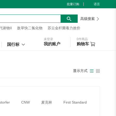
批量订购
语言
高级搜索
谢物II
敌草快二氯化物
苏云金杆菌毒力效价
未登录
0
件商品
我的账户
购物车
国行标
显示方式
storfer
CNW
麦克林
First Standard