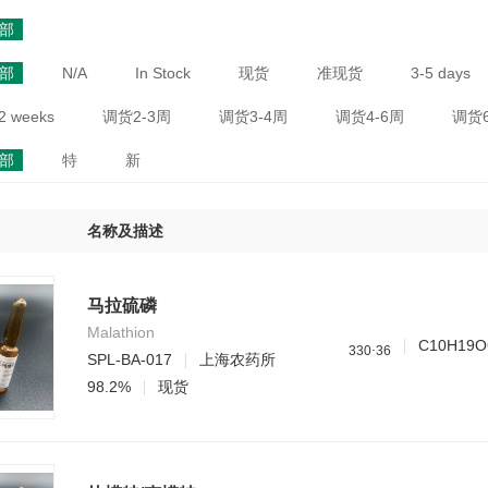
部
部
N/A
In Stock
现货
准现货
3-5 days
2 weeks
调货2-3周
调货3-4周
调货4-6周
调货6
部
特
新
名称及描述
马拉硫磷
Malathion
.
C10H19O
3
3
0
3
6
SPL-BA-017
上海农药所
98.2%
现货