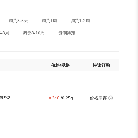
调货3-5天
调货1周
调货1-2周
-8周
调货8-10周
货期待定
价格/规格
快速订购
6PS2
￥340
/0.25g
价格库存