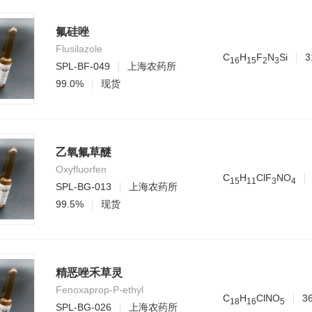
氟硅唑
Flusilazole
C
H
F
N
Si
3
1
6
1
5
2
3
SPL-BF-049
上海农药所
99.0%
现货
乙氧氟草醚
Oxyfluorfen
C
H
ClF
NO
1
5
1
1
3
4
SPL-BG-013
上海农药所
99.5%
现货
精恶唑禾草灵
Fenoxaprop-P-ethyl
C
H
ClNO
3
1
8
1
6
5
SPL-BG-026
上海农药所