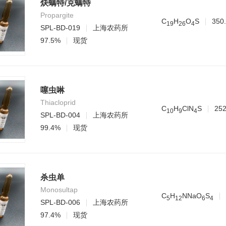
炔螨特/克螨特
Propargite
C
H
O
S
350
1
9
2
6
4
SPL-BD-019
上海农药所
97.5%
现货
噻虫啉
Thiacloprid
C
H
ClN
S
252
1
0
9
4
SPL-BD-004
上海农药所
99.4%
现货
杀虫单
Monosultap
C
H
NNaO
S
5
1
2
6
4
SPL-BD-006
上海农药所
97.4%
现货