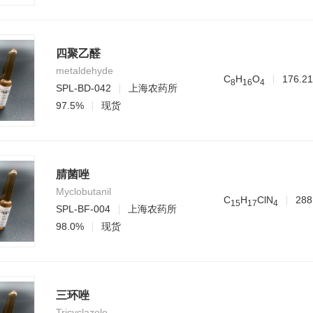
四聚乙醛
metaldehyde
C
H
O
176.21
8
1
6
4
SPL-BD-042
上海农药所
97.5%
现货
腈菌唑
Myclobutanil
C
H
ClN
288
1
5
1
7
4
SPL-BF-004
上海农药所
98.0%
现货
三环唑
Tricyclazole