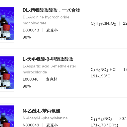
DL-精氨酸盐酸盐，一水合物
DL-Arginine hydrochloride
monohydrate
C
H
ClN
O
2
6
1
7
4
3
D800043
麦克林
98%
L-天冬氨酸-β-甲酯盐酸盐
L-Aspartic acid β-methyl ester
C
H
NO
·HCl
1
5
9
4
hydrochloride
191-193°C
L800048
麦克林
98%
N-乙酰-L-苯丙氨酸
N-Acetyl-L-phenylalanine
C
H
NO
207
1
1
1
3
3
171-173 °C(lit.)
N800049
麦克林