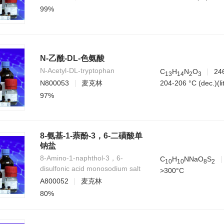
99%
N-乙酰-DL-色氨酸
N-Acetyl-DL-tryptophan
C
H
N
O
24
1
3
1
4
2
3
204-206 °C (dec.)(lit
N800053
麦克林
97%
8-氨基-1-萘酚-3，6-二磺酸单
钠盐
8-Amino-1-naphthol-3，6-
C
H
NNaO
S
1
0
1
0
8
2
disulfonic acid monosodium salt
>300°C
A800052
麦克林
80%