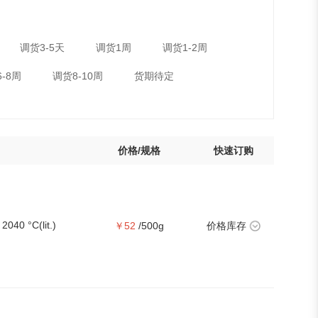
调货3-5天
调货1周
调货1-2周
-8周
调货8-10周
货期待定
价格/规格
快速订购
2040 °C(lit.)
￥52
/500g
价格库存