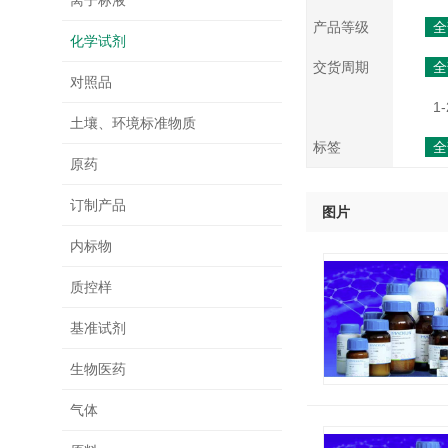
离子标液
产品等级
全
化学试剂
交货周期
全
对照品
1-
土壤、环境标准物质
标签
全
原药
订制产品
图片
内标物
质控样
基准试剂
生物医药
气体