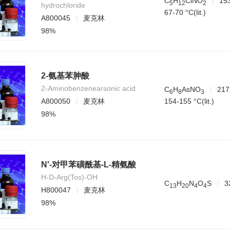
C
H
ClNO
15
5
1
2
2
hydrochloride
67-70 °C(lit.)
A800045
麦克林
98%
2-氨基苯胂酸
2-Aminobenzenearsonic acid
C
H
AsNO
217
6
8
3
154-155 °C(lit.)
A800050
麦克林
98%
N'-对甲苯磺酰基-L-精氨酸
H-D-Arg(Tos)-OH
C
H
N
O
S
3
1
3
2
0
4
4
H800047
麦克林
98%