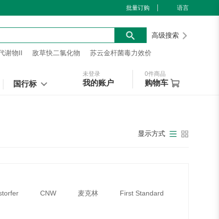
批量订购
语言
高级搜索
谢物II
敌草快二氯化物
苏云金杆菌毒力效价
未登录
0
件商品
我的账户
购物车
国行标
显示方式
storfer
CNW
麦克林
First Standard