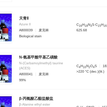
天青Ⅱ
Azure II
C
H
N
S·C
H
1
6
1
8
3
1
5
1
6
625.68
A800039
麦克林
Biological stain
N-氨基甲酰甲基乙磺酸
N-(Carbamoylmethyl) taurine
C
H
N
O
S
18
4
1
0
2
4
(ACES)
>220 °C (dec.)(lit.)
A800041
麦克林
99%
β-丙氨酸乙酯盐酸盐
β-Alanine ethyl ester