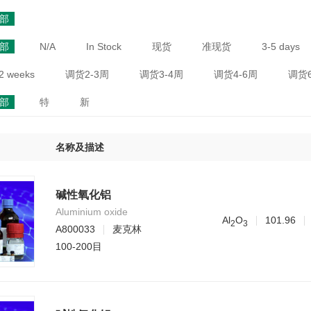
部
部
N/A
In Stock
现货
准现货
3-5 days
2 weeks
调货2-3周
调货3-4周
调货4-6周
调货6
部
特
新
名称及描述
碱性氧化铝
Aluminium oxide
Al
O
101.96
2
3
A800033
麦克林
100-200目