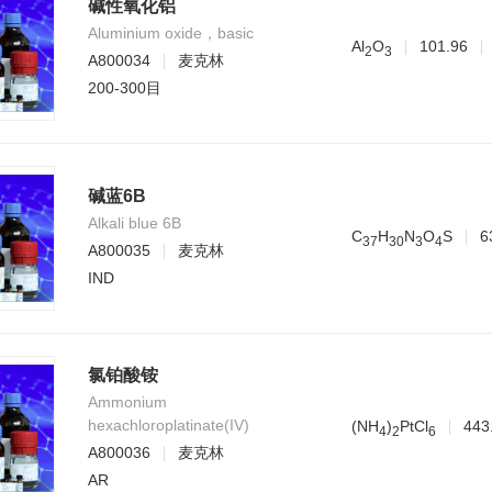
碱性氧化铝
Aluminium oxide，basic
Al
O
101.96
2
3
A800034
麦克林
200-300目
碱蓝6B
Alkali blue 6B
C
H
N
O
S
6
3
7
3
0
3
4
A800035
麦克林
IND
氯铂酸铵
Ammonium
hexachloroplatinate(IV)
(NH
)
PtCl
443
4
2
6
A800036
麦克林
AR