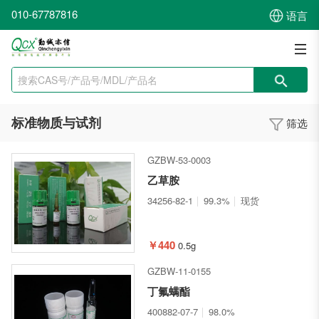
010-67787816
语言
标准物质与试剂
筛选
GZBW-53-0003
乙草胺
34256-82-1
99.3%
现货
￥440
0.5g
GZBW-11-0155
丁氟螨酯
400882-07-7
98.0%