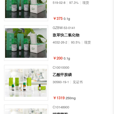
519-02-8
97.3%
现货
￥375
0.1g
GZBW-53-0141
敌草快二氯化物
4032-26-2
93.5%
现货
￥200
0.1g
C10010000
乙酰甲胺磷
30560-19-1
见证书
￥1319
250mg
C10148900