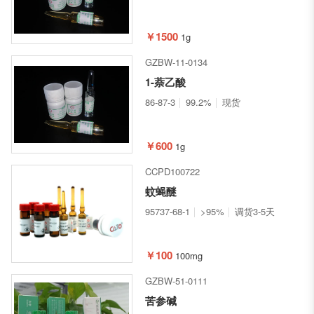
￥1500
1g
GZBW-11-0134
1-萘乙酸
86-87-3
99.2%
现货
￥600
1g
CCPD100722
蚊蝇醚
95737-68-1
>95%
调货3-5天
￥100
100mg
GZBW-51-0111
苦参碱