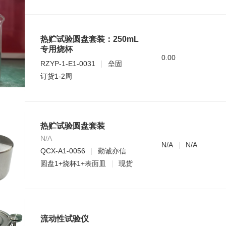
热贮试验圆盘套装：250mL
专用烧杯
0.00
RZYP-1-E1-0031
垒固
订货1-2周
热贮试验圆盘套装
N/A
N/A
N/A
QCX-A1-0056
勤诚亦信
圆盘1+烧杯1+表面皿
现货
流动性试验仪