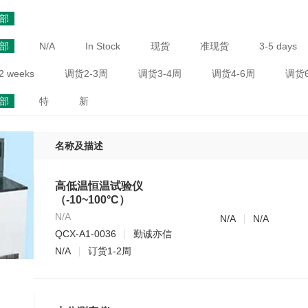
部
部
N/A
In Stock
现货
准现货
3-5 days
2 weeks
调货2-3周
调货3-4周
调货4-6周
调货6
部
特
新
名称及描述
高低温恒温试验仪
（-10~100°C）
N/A
N/A
N/A
QCX-A1-0036
勤诚亦信
N/A
订货1-2周