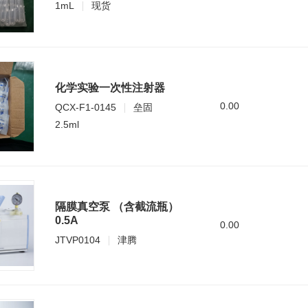
1mL
现货
化学实验一次性注射器
0.00
QCX-F1-0145
垒固
2.5ml
隔膜真空泵 （含截流瓶）
0.5A
0.00
JTVP0104
津腾