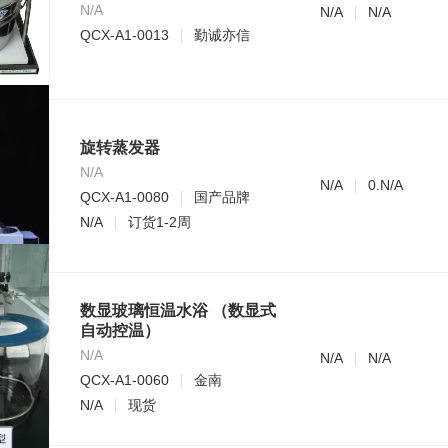
N/A
N/A
N/A
QCX-A1-0013
勤诚亦信
旋转蒸发器
N/A
N/A
0.N/A
QCX-A1-0080
国产品牌
N/A
订货1-2周
数显玻璃恒温水浴 （数显式
自动控温）
N/A
N/A
N/A
QCX-A1-0060
金南
N/A
现货