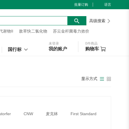
批量订购
语言
高级搜索
谢物II
敌草快二氯化物
苏云金杆菌毒力效价
未登录
0
件商品
我的账户
购物车
国行标
显示方式
storfer
CNW
麦克林
First Standard