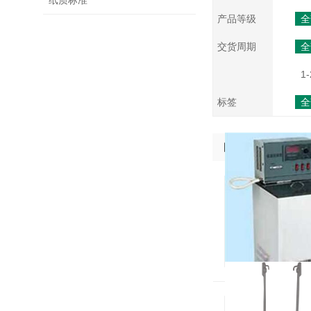
纸质标准
产品等级
全
交货周期
全
1-
标签
全
图片