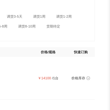
调货3-5天
调货1周
调货1-2周
-8周
调货8-10周
货期待定
价格/规格
快速订购
￥14100
/1台
价格库存