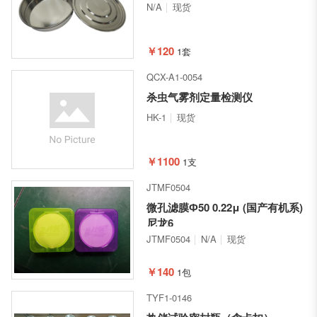
N/A
现货
￥120
1套
QCX-A1-0054
杀虫气雾剂定量检测仪
HK-1
现货
￥1100
1支
JTMF0504
微孔滤膜Ф50 0.22μ (国产有机系)
尼龙6
JTMF0504
N/A
现货
￥140
1包
TYF1-0146