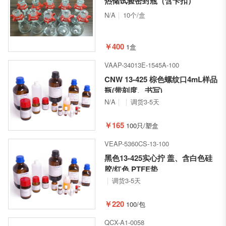
热储试验密封瓶（含卡扣）
N/A
10个/盒
￥400
1盒
VAAP-34013E-1545A-100
CNW 13-425 棕色螺纹口4mL样品
瓶(带刻度、书写)
N/A
调货3-5天
￥165
100只/塑盒
VEAP-5360CS-13-100
黑色13-425实心拧 盖、含白色硅
胶/红色 PTFE垫
调货3-5天
￥220
100/包
QCX-A1-0058