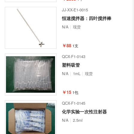
JJ-XX-E1-0015
恒速搅拌器：四叶搅拌棒
N/A
现货
￥88
1支
QCX-F1-0143
塑料吸管
N/A
1mL
现货
￥15
1包
QCX-F1-0145
化学实验一次性注射器
N/A
2.5ml