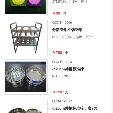
JTMF0501
N/A
现货
￥90
1包
QCX-F1-0069
分散管用不锈钢架
N/A
打孔款/冷储用
现货
￥780
1个
QCX-F1-0024
φ20cm冲框标准筛
N/A
6700μm
￥120
1支
QCX-F1-0027
φ20cm冲框标准筛：底+盖