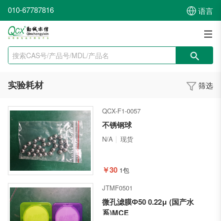
010-67787816
语言
实验耗材
筛选
QCX-F1-0057
不锈钢球
N/A
现货
￥30
1包
JTMF0501
微孔滤膜Ф50 0.22μ (国产水
系)MCE